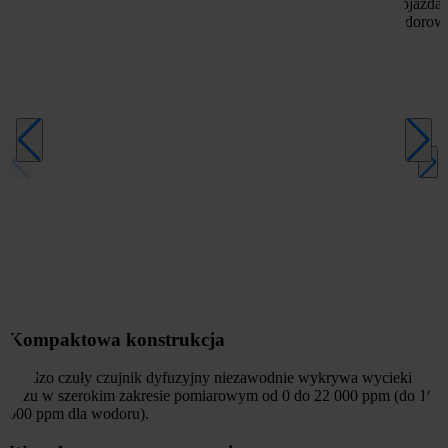
i pojazd
wodorow
Kompaktowa konstrukcja
Bardzo czuły czujnik dyfuzyjny niezawodnie wykrywa wycieki
gazu w szerokim zakresie pomiarowym od 0 do 22 000 ppm (do 10
000 ppm dla wodoru).