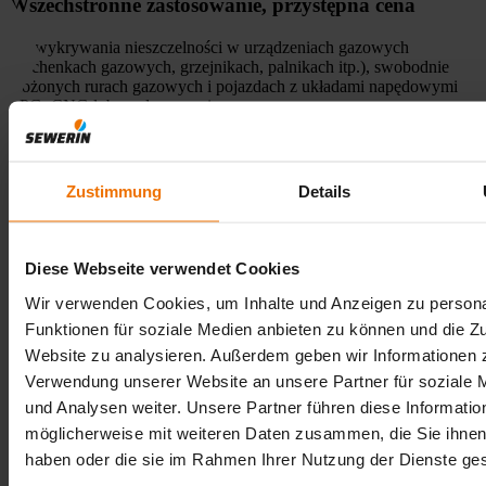
Wszechstronne zastosowanie, przystępna cena
Do wykrywania nieszczelności w urządzeniach gazowych
(kuchenkach gazowych, grzejnikach, palnikach itp.), swobodnie
ułożonych rurach gazowych i pojazdach z układami napędowymi
LPG, CNG lub wodorowymi.
Szybka gotowość do użycia
Urządzenie SNOOPER mini jest gotowe do użycia w ciągu 20
Zustimmung
Details
sekund od włączenia
Korzystanie z urządzenia SNOOPER
Diese Webseite verwendet Cookies
mini - łatwe wykrywanie wycieków gazu
Wir verwenden Cookies, um Inhalte und Anzeigen zu persona
Funktionen für soziale Medien anbieten zu können und die Zu
SNOOPER mini jest idealny dla instalatorów gazowych, zakładów
użyteczności publicznej i techników serwisowych, którzy kontrolują
Website zu analysieren. Außerdem geben wir Informationen z
odsłonięte rury gazowe w budynkach. Elastyczne systemy
Verwendung unserer Website an unsere Partner für soziale
czujników umożliwiają zarówno rutynowe inspekcje, jak i
und Analysen weiter. Unsere Partner führen diese Informatio
ukierunkowane wykrywanie wycieków w swobodnie dostępnych
obszarach. SNOOPER mini nadaje się również do testowania
möglicherweise mit weiteren Daten zusammen, die Sie ihnen 
szczelności rur, zaworów i innych produktów przemysłowych przy
haben oder die sie im Rahmen Ihrer Nutzung der Dienste g
użyciu metody gazu znacznikowego. SNOOPER mini jest nawet