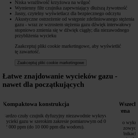
Niska wrażliwość krzyżowa na wilgoć
Wymienny filtr czujnika zapewniający dłuższą żywotność
Jasny, czytelny wyświetlacz dla bezpiecznego odczytu
Akustyczne ostrzeżenie od wstępnie zdefiniowanego stężenia
gazu - wraz ze wzrostem stężenia gazu dźwięk interwałowy
stopniowo zmienia się w dźwięk ciągły; dla niezawodnego
przybliżenia wycieku
Zaakceptuj pliki cookie marketingowe, aby wyświetlić
tę zawartość.
Zaakceptuj pliki cookie marketingowe
Łatwe znajdowanie wycieków gazu -
nawet dla początkujących
Kompaktowa konstrukcja
Wszechs
cena
Bardzo czuły czujnik dyfuzyjny niezawodnie wykrywa
wycieki gazu w szerokim zakresie pomiarowym od 0 do
Do wykryw
22 000 ppm (do 10 000 ppm dla wodoru).
gazowych
palnikach