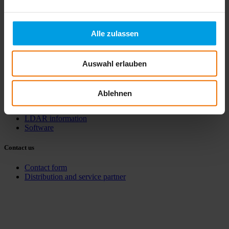
Products
Gas
Bio & process gas
Alle zulassen
Water
Detection
Auswahl erlauben
Downloads
Brochures
Ablehnen
Operating instructions
Technical data sheets
LDAR information
Software
Contact us
Contact form
Distribution and service partner