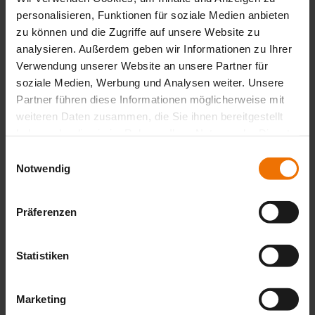
personalisieren, Funktionen für soziale Medien anbieten
Our motivation - now more
zu können und die Zugriffe auf unsere Website zu
visible than ever
analysieren. Außerdem geben wir Informationen zu Ihrer
Verwendung unserer Website an unsere Partner für
soziale Medien, Werbung und Analysen weiter. Unsere
‘Protecting Water, Gas and Life’ – We support our customers in
Partner führen diese Informationen möglicherweise mit
protecting vital resources. Together, we create safety and enable a
sustainable future.
weiteren Daten zusammen, die Sie ihnen bereitgestellt
haben oder die sie im Rahmen Ihrer Nutzung der Dienste
This has remained unchanged for over 100 years. During this time,
gesammelt haben.
we have built up expertise that is in demand worldwide. That is why
Einwilligungsauswahl
we now consistently formulate our message in English.
Notwendig
New look, same motivation, still a family business, but now more
visible and more international than ever. Continue to accompany us
Präferenzen
on this journey!
Statistiken
Marketing