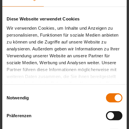
SNOOPER mini H2
Finding leaks for installers and
Diese Webseite verwendet Cookies
service technicians
Wir verwenden Cookies, um Inhalte und Anzeigen zu
personalisieren, Funktionen für soziale Medien anbieten
It was specially developed to identify leaks in exposed gas pipes.
zu können und die Zugriffe auf unsere Website zu
With this handy device, technicians can precisely detect gas leaks by
analysieren. Außerdem geben wir Informationen zu Ihrer
tracing joints on pipes, fittings, flanges and screw connections. The
Verwendung unserer Website an unsere Partner für
SNOOPER mini H2 is also ideal for detecting leaks on exposed gas
pipes in buildings and for testing concealed pipes at gas outlets and
soziale Medien, Werbung und Analysen weiter. Unsere
house entries.
Partner führen diese Informationen möglicherweise mit
weiteren Daten zusammen, die Sie ihnen bereitgestellt
haben oder die sie im Rahmen Ihrer Nutzung der Dienste
gesammelt haben.
Einwilligungsauswahl
Notwendig
Präferenzen