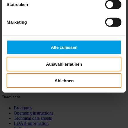
Statistiken
Marketing
Alle zulassen
Products
Auswahl erlauben
Gas
Bio & process gas
Water
Ablehnen
Detection
Downloads
Brochures
Operating instructions
Technical data sheets
LDAR information