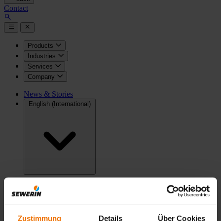
Contact
Products
Industries
Services
Company
News & Stories
English (International)
back
back
Home
News & Stories
News
Finding leaks for
installers and service technicians
Zustimmung
Details
Über Cookies