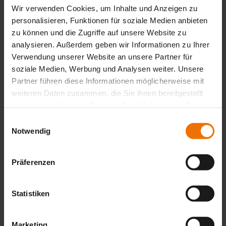
More than 2,000 square meters for safety and
Wir verwenden Cookies, um Inhalte und Anzeigen zu
environmental protection
personalisieren, Funktionen für soziale Medien anbieten
zu können und die Zugriffe auf unsere Website zu
Read more
analysieren. Außerdem geben wir Informationen zu Ihrer
12.02.2025
Verwendung unserer Website an unsere Partner für
soziale Medien, Werbung und Analysen weiter. Unsere
Hydrophones in water leak detection
Partner führen diese Informationen möglicherweise mit
weiteren Daten zusammen, die Sie ihnen bereitgestellt
Read more
haben oder die sie im Rahmen Ihrer Nutzung der Dienste
13.12.2024
gesammelt haben.
Einwilligungsauswahl
Notwendig
SEWERIN in the Gulf region with Bin Moosa
and Daly Ltd. L.L.C.
Präferenzen
Read more
14.11.2024
Statistiken
New H2 sensors in the Multitec 545/540
Read more
Marketing