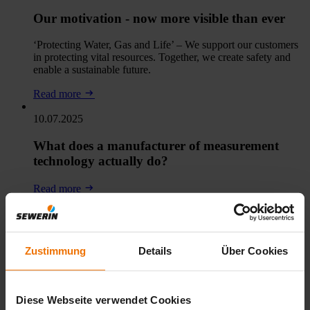
Our motivation - now more visible than ever
‘Protecting Water, Gas and Life’ – We support our customers
in protecting vital resources. Together, we create safety and
enable a sustainable future.
Read more
10.07.2025
What does a manufacturer of measurement
technology actually do?
Read more
13.05.2025
Meet us at WGC 2025 in Beijing!
Zustimmung
Details
Über Cookies
Read more
06.05.2025
Diese Webseite verwendet Cookies