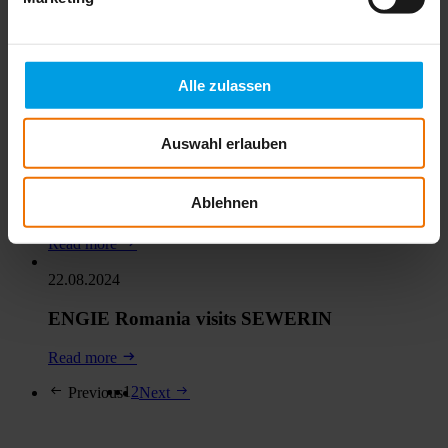
17.10.2024
New to the SEWERIN team: Armin Seibold
Alle zulassen
Read more
08.10.2024
Auswahl erlauben
Finding leaks for installers and service
technicians
Ablehnen
Read more
22.08.2024
ENGIE Romania visits SEWERIN
Read more
1
2
Previous
Next