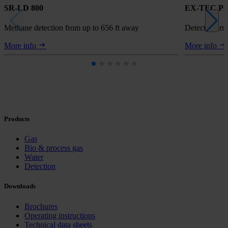
SR-LD 800
EX-TEC PM
Methane detection from up to 656 ft away
Detect, warn,
More info
More info
Products
Gas
Bio & process gas
Water
Detection
Downloads
Brochures
Operating instructions
Technical data sheets