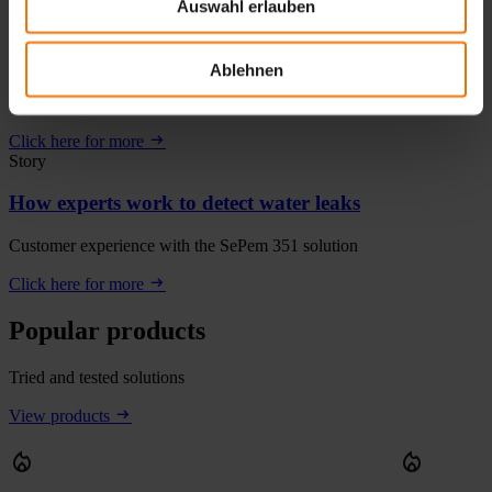
Auswahl erlauben
News
Ablehnen
Hydrophones in water leak detection
Click here for more
Story
How experts work to detect water leaks
Customer experience with the SePem 351 solution
Click here for more
Popular products
Tried and tested solutions
View products