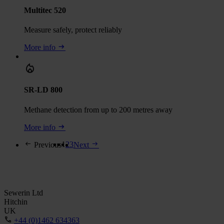
Multitec 520
Measure safely, protect reliably
More info
SR-LD 800
Methane detection from up to 200 metres away
More info
1
2
3
Previous
Next
Sewerin Ltd
Hitchin
UK
+44 (0)1462 634363