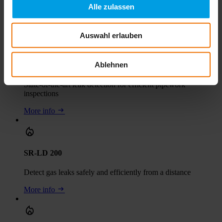
Check pipe networks quickly and conveniently by vehicle
Alle zulassen
More info
Auswahl erlauben
Ablehnen
LaserGasPatroller LGP 900
State-of-the-art leak detection for efficient pipework
inspections
More info
SR-LD 200
Detect gas leaks safely and efficiently from a distance
More info