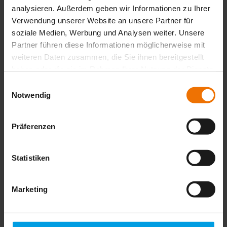
More info
analysieren. Außerdem geben wir Informationen zu Ihrer
Verwendung unserer Website an unsere Partner für
soziale Medien, Werbung und Analysen weiter. Unsere
Partner führen diese Informationen möglicherweise mit
VARIOTEC 450 EX
weiteren Daten zusammen, die Sie ihnen bereitgestellt
haben oder die sie im Rahmen Ihrer Nutzung der Dienste
Measure efficiently and work safely
gesammelt haben.
Einwilligungsauswahl
More info
Notwendig
Präferenzen
VARIOTEC 460 Tracergas
Specialist for hydrogen leaks
Statistiken
More info
Marketing
LaserGasPatroller LGP 800