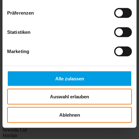
Präferenzen
Cover locator M 130
Statistiken
Maximum accuracy for difficult object localisation
More info
Marketing
FerroTec FT 10
Alle zulassen
Maximum safety when locating ferromagnetic objects
Auswahl erlauben
More info
Ablehnen
Sewerin Ltd
Hitchin