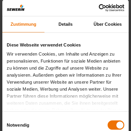
Filter
reset
Zustimmung
Details
Über Cookies
Applications
Diese Webseite verwendet Cookies
Features
Wir verwenden Cookies, um Inhalte und Anzeigen zu
personalisieren, Funktionen für soziale Medien anbieten
zu können und die Zugriffe auf unsere Website zu
Gases
analysieren. Außerdem geben wir Informationen zu Ihrer
Verwendung unserer Website an unsere Partner für
soziale Medien, Werbung und Analysen weiter. Unsere
Properties
Partner führen diese Informationen möglicherweise mit
weiteren Daten zusammen, die Sie ihnen bereitgestellt
haben oder die sie im Rahmen Ihrer Nutzung der Dienste
Subcategories
gesammelt haben.
Einwilligungsauswahl
Notwendig
Ready