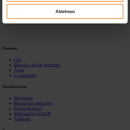
visitar-nos, estamos ansiosos...
Ablehnen
1
...
11
12
13
Anterior
Próxima
Produtos
Gás
Biogás e gás de processo
Água
Localização
Transferências
Brochuras
Manual de instruções
Fichas técnicas
Informações LDAR
Software