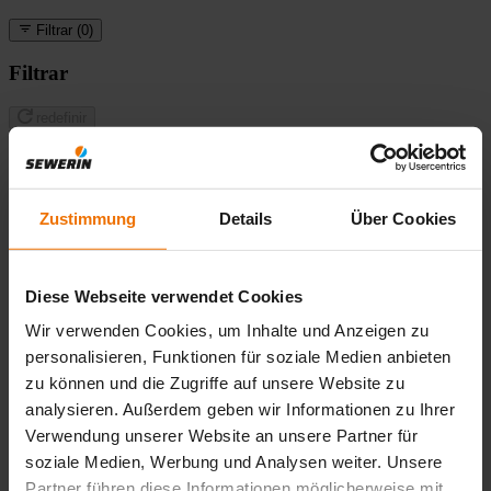
Filtrar
(0)
Filtrar
redefinir
Área
Zustimmung
Details
Über Cookies
Notícias e Histórias
Artigos
Indústrias:
Diese Webseite verwendet Cookies
A formação contínua
Wir verwenden Cookies, um Inhalte und Anzeigen zu
Pronto
personalisieren, Funktionen für soziale Medien anbieten
Página inicial
Produtos
Água
Loggers
zu können und die Zugriffe auf unsere Website zu
acústicos
SePem 352
analysieren. Außerdem geben wir Informationen zu Ihrer
Verwendung unserer Website an unsere Partner für
SePem 352
soziale Medien, Werbung und Analysen weiter. Unsere
Os operadores de sistemas de abastecimento de água
Partner führen diese Informationen möglicherweise mit