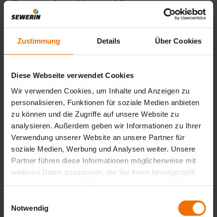
Em que produto está interessado?
Nome do produto
*
Zustimmung
Details
Über Cookies
Os seus dados de contacto
Diese Webseite verwendet Cookies
Empresa
*
Wir verwenden Cookies, um Inhalte und Anzeigen zu
Nome
personalisieren, Funktionen für soziale Medien anbieten
*
zu können und die Zugriffe auf unsere Website zu
E-Mail
analysieren. Außerdem geben wir Informationen zu Ihrer
*
Verwendung unserer Website an unsere Partner für
Telefone
*
soziale Medien, Werbung und Analysen weiter. Unsere
Código postal
Partner führen diese Informationen möglicherweise mit
weiteren Daten zusammen, die Sie ihnen bereitgestellt
País
haben oder die sie im Rahmen Ihrer Nutzung der Dienste
*
gesammelt haben.
Einwilligungsauswahl
Notwendig