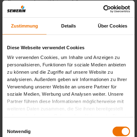
Em que produto está interessado?
Nome do produto
*
Zustimmung
Details
Über Cookies
Os seus dados de contacto
Diese Webseite verwendet Cookies
Empresa
*
Wir verwenden Cookies, um Inhalte und Anzeigen zu
Nome
personalisieren, Funktionen für soziale Medien anbieten
*
zu können und die Zugriffe auf unsere Website zu
E-Mail
analysieren. Außerdem geben wir Informationen zu Ihrer
*
Verwendung unserer Website an unsere Partner für
Telefone
*
soziale Medien, Werbung und Analysen weiter. Unsere
Código postal
Partner führen diese Informationen möglicherweise mit
weiteren Daten zusammen, die Sie ihnen bereitgestellt
País
haben oder die sie im Rahmen Ihrer Nutzung der Dienste
*
gesammelt haben.
Einwilligungsauswahl
Notwendig