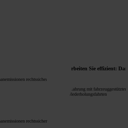
Arbeiten Sie effizient: Da
anemissionen rechtssicher
Erfahrung mit fahrzeuggestützte
Wiederholungsfahrten
anemissionen rechtssicher