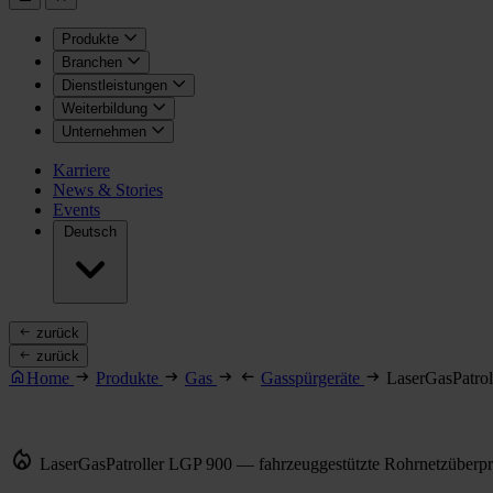
Produkte
Branchen
Dienstleistungen
Weiterbildung
Unternehmen
Karriere
News & Stories
Events
Deutsch
zurück
zurück
Home
Produkte
Gas
Gasspürgeräte
LaserGasPatro
LaserGasPatroller LGP 900 — fahrzeuggestützte Rohrnetzüberp