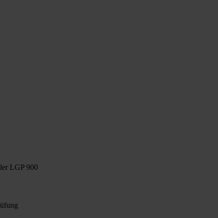
ller LGP 900
rüfung