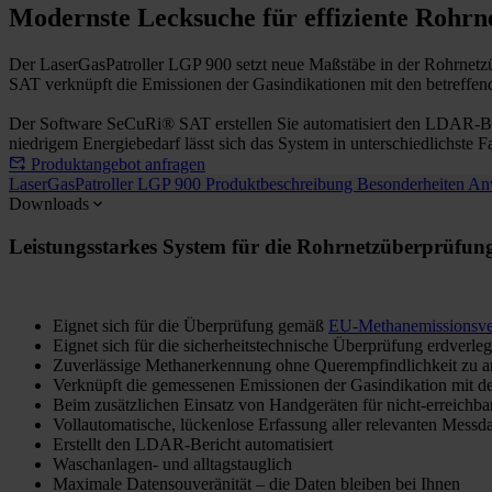
Modernste Lecksuche für effiziente Rohr
Der LaserGasPatroller LGP 900 setzt neue Maßstäbe in der Rohrnetzü
SAT verknüpft die Emissionen der Gasindikationen mit den betreffen
Der Software SeCuRi® SAT erstellen Sie automatisiert den LDAR-Be
niedrigem Energiebedarf lässt sich das System in unterschiedlichste F
Produktangebot anfragen
LaserGasPatroller LGP 900
Produktbeschreibung
Besonderheiten
An
Downloads
Leistungsstarkes System für die Rohrnetzüberprüfu
Eignet sich für die Überprüfung gemäß
EU-Methanemissionsv
Eignet sich für die sicherheitstechnische Überprüfung erdve
Zuverlässige Methanerkennung ohne Querempfindlichkeit zu 
Verknüpft die gemessenen Emissionen der Gasindikation mit de
Beim zusätzlichen Einsatz von Handgeräten für nicht-erreichb
Vollautomatische, lückenlose Erfassung aller relevanten Messd
Erstellt den LDAR-Bericht automatisiert
Waschanlagen- und alltagstauglich
Maximale Datensouveränität – die Daten bleiben bei Ihnen