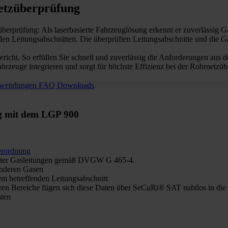
netzüberprüfung
berprüfung: Als laserbasierte Fahrzeuglösung erkennt er zuverlässig 
den Leitungsabschnitten. Die überprüften Leitungsabschnitte und die 
richt. So erfüllen Sie schnell und zuverlässig die Anforderungen a
ahrzeuge integrieren und sorgt für höchste Effizienz bei der Rohrnetzü
wendungen
FAQ
Downloads
ng mit dem LGP 900
erordnung
rlegter Gasleitungen gemäß DVGW G 465-4.
anderen Gasen
m betreffenden Leitungsabschnitt
aren Bereiche fügen sich diese Daten über SeCuRi® SAT nahtlos in di
aten