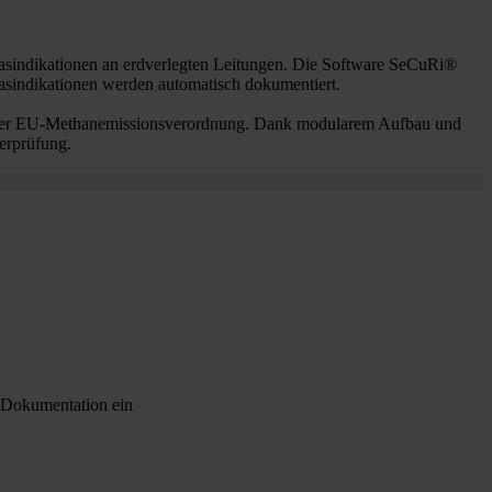
Gasindikationen an erdverlegten Leitungen. Die Software SeCuRi®
Gasindikationen werden automatisch dokumentiert.
us der EU-Methanemissionsverordnung. Dank modularem Aufbau und
berprüfung.
e Dokumentation ein