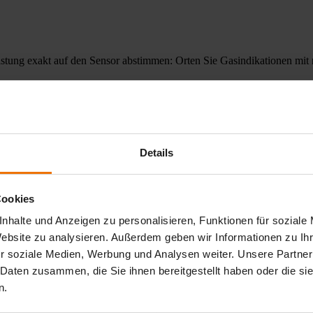
istung exakt auf den Sensor abstimmen: Orten Sie Gasindikationen mit
n sind dann sehr überschaubar
g zur Rohrnetzüberprüfung
Details
der konzipiert, die gesetzliche Vorgaben, wie die EU-Methanverordnung,
sverordnung: Alle Messdaten – von der Gasindikation bis hin zu den
Cookies
ns Netzmanagement, Kartenmaterial ist variabel. Der Einbau ist flexibe
Versorgungsunternehmen, die Präzision, Dokumentensicherheit und Bet
nhalte und Anzeigen zu personalisieren, Funktionen für soziale
 fahren. Das System überprüft das Umfeld unter Berücksichtigung de
Website zu analysieren. Außerdem geben wir Informationen zu I
r soziale Medien, Werbung und Analysen weiter. Unsere Partner
 Daten zusammen, die Sie ihnen bereitgestellt haben oder die s
n.