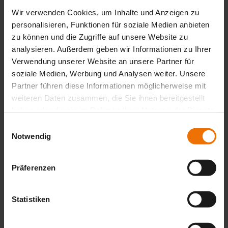
*
Stadt
Wir verwenden Cookies, um Inhalte und Anzeigen zu
*
personalisieren, Funktionen für soziale Medien anbieten
zu können und die Zugriffe auf unsere Website zu
Ihre Nachricht
analysieren. Außerdem geben wir Informationen zu Ihrer
Verwendung unserer Website an unsere Partner für
Nachricht
soziale Medien, Werbung und Analysen weiter. Unsere
Partner führen diese Informationen möglicherweise mit
weiteren Daten zusammen, die Sie ihnen bereitgestellt
Sewerin nimmt den Datenschutz sehr ernst und behandelt Ihre
haben oder die sie im Rahmen Ihrer Nutzung der Dienste
personenbezogenen Daten vertraulich und entsprechend der
gesammelt haben.
gesetzlichen Vorschriften. Ich stimme zu, dass meine Angaben und
Einwilligungsauswahl
Daten elektronisch erhoben und gespeichert werden.
*
Notwendig
Präferenzen
Friendly Captcha
*
Unverbindliches Angebot anfragen
Statistiken