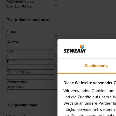
Nazwa produktu
*
Twoje dane kontaktowe
Firma
*
Nazwa
*
E-Mail
*
Telefon
Zustimmung
*
Kod pocztowy
Wybierz kraj
Diese Webseite verwendet 
Wir verwenden Cookies, um I
*
und die Zugriffe auf unsere 
Website an unsere Partner fü
Twoja wiadomość
möglicherweise mit weiteren
der Dienste gesammelt habe