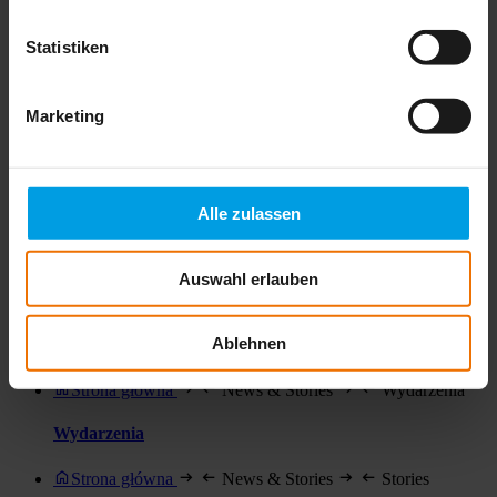
Certyfikaty
Statistiken
Dyrektywa 2014/34/EU - ATEX - Uznanie systemu
zapewnienia jakośei IEC-EX-Certificate Safety Management
System / BG ETEM Certyfikat DIN EN ISO 45001
Marketing
Certyfikat DIN EN ISO 9001 Certyfikat DIN EN ISO 9001-
Załącznik Certyfikat DIN EN ISO 9001 - Sewerin S.àr.l.
AEO-Certyfikat (Upoważniony przedsiębiorca) reddot design
award - honourable mention 2012 AquaTest T10
Alle zulassen
Strona główna
Kontakt
Przedstawiciele
Przedstawiciele
Auswahl erlauben
Co wyróżnia naszych autoryzowanych partnerów
serwisowych? Autoryzowany partner serwisowy firmy
Ablehnen
Sewerin
Strona główna
News & Stories
Wydarzenia
Wydarzenia
Strona główna
News & Stories
Stories