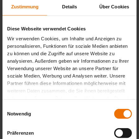
Strona główna
Produkty
Woda
Zustimmung
Details
Über Cookies
Woda
Strona główna
Produkty
Gaz
Diese Webseite verwendet Cookies
Wir verwenden Cookies, um Inhalte und Anzeigen zu
Gaz
personalisieren, Funktionen für soziale Medien anbieten
Strona główna
O nas
zu können und die Zugriffe auf unsere Website zu
analysieren. Außerdem geben wir Informationen zu Ihrer
O nas
Verwendung unserer Website an unsere Partner für
soziale Medien, Werbung und Analysen weiter. Unsere
Protecting Water, Gas and Life. Na całym świecie wspieramy
naszych klientów w minimalizowaniu wycieków gazu i
Partner führen diese Informationen möglicherweise mit
wody, lokalizowaniu rur i przewodów oraz optymalizacji
weiteren Daten zusammen, die Sie ihnen bereitgestellt
biogazowni. Rozwiązania Sewerin łączą ponad 100 lat
haben oder die sie im Rahmen Ihrer Nutzung der Dienste
doświadczenia z innowacyjnymi technologiami, umożliwiając
w ten sposób nowoczesne zarządzanie zasobami. Wspólnie z
gesammelt haben.
Einwilligungsauswahl
naszymi klientami chronimy ludzi przed ryzykiem wybuchu,
Notwendig
a środowisko przed niepotrzebnymi emisjami i stratami wody.
Jako średniej wielkości przedsiębiorstwo...
Präferenzen
Strona główna
Certyfikaty