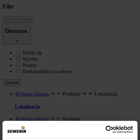
Filtr
resetowanie
Obszarze.
Dzieje się
Wyroby
Branże
Doskonalenie zawodowe
Gotowe
Strona główna
Produkty
Lokalizacja
Lokalizacja
Strona główna
Produkty
Produkty