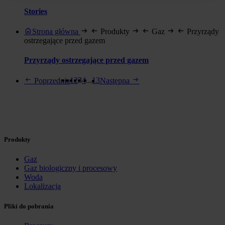
Stories
Strona główna
Produkty
Gaz
Przyrządy
ostrzegające przed gazem
Przyrządy ostrzegające przed gazem
1
2
3
4
...
13
Poprzednia
Następna
Produkty
Gaz
Gaz biologiczny i procesowy
Woda
Lokalizacja
Pliki do pobrania