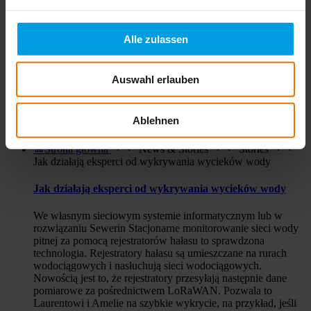
Wyszukiwanie
Strona główna
News & Stories
Alle zulassen
News & Stories
Auswahl erlauben
Strona główna
Produkty
Ablehnen
Produkty
Strona główna
News & Stories
Stories
Jak działają eksperci od wykrywania wycieków wody
Jak działają eksperci od wykrywania wycieków wody
We własnym sieciowym systemie informatycznym lub w
rozwiązaniu Sewerin Stacjonarne monitorowanie sieci wody
pitnej za pomocą rejestratorów hałasu to sprawdzona
technologia. Rejestratory hałasu są umieszczane na rurach
wodociągowych i nasłuchują sieci wodociągowych.
Nowością jest to, że rejestratory przesyłają następnie dane
pomiarowe za pośrednictwem LoRaWAN. Pozwala to
Laurentowi i Amelie na szybkie wykrycie, na przykład, jeśli