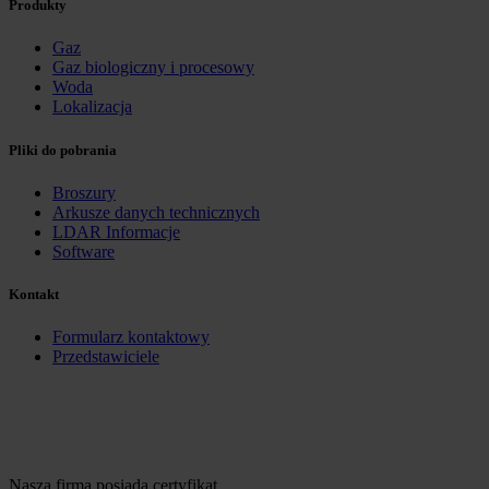
Produkty
Gaz
Gaz biologiczny i procesowy
Woda
Lokalizacja
Pliki do pobrania
Broszury
Arkusze danych technicznych
LDAR Informacje
Software
Kontakt
Formularz kontaktowy
Przedstawiciele
Nasza firma posiada certyfikat