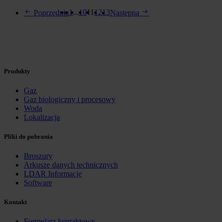
1
...
10
11
12
13
Poprzednia
Następna
Produkty
Gaz
Gaz biologiczny i procesowy
Woda
Lokalizacja
Pliki do pobrania
Broszury
Arkusze danych technicznych
LDAR Informacje
Software
Kontakt
Formularz kontaktowy