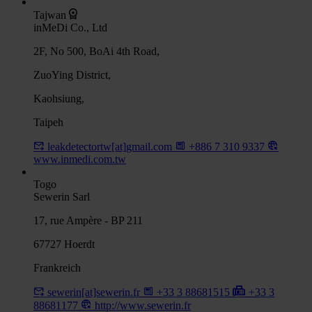
Tajwan
inMeDi Co., Ltd
2F, No 500, BoAi 4th Road,
ZuoYing District,
Kaohsiung,
Taipeh
leakdetectortw[at]gmail.com
+886 7 310 9337
www.inmedi.com.tw
Togo
Sewerin Sarl
17, rue Ampère - BP 211
67727 Hoerdt
Frankreich
sewerin[at]sewerin.fr
+33 3 88681515
+33 3
88681177
http://www.sewerin.fr