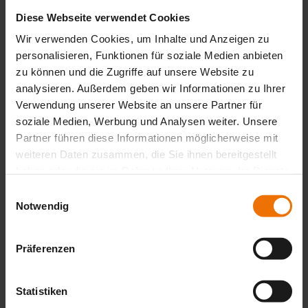
5033 Buchs-Aarau
Diese Webseite verwendet Cookies
Nico.Eichenauer[at]sewerin.com
+41 62 832 82 82
Wir verwenden Cookies, um Inhalte und Anzeigen zu
http://www.lienhard-ag.ch
personalisieren, Funktionen für soziale Medien anbieten
zu können und die Zugriffe auf unsere Website zu
Szwajcaria
IWK Integrierte Wärme und Kraft AG - Vertrieb Biogas
analysieren. Außerdem geben wir Informationen zu Ihrer
Verwendung unserer Website an unsere Partner für
Aspstrasse 11
soziale Medien, Werbung und Analysen weiter. Unsere
CH-8472 Oberohringen/Seuzach
Partner führen diese Informationen möglicherweise mit
weiteren Daten zusammen, die Sie ihnen bereitgestellt
Nico.Eichenauer[at]sewerin.com
+41 52 320 00 03
haben oder die sie im Rahmen Ihrer Nutzung der Dienste
+41 52 320 00 01
https://iwk.ch
gesammelt haben.
Einwilligungsauswahl
Szwecja
Notwendig
ppm Industrial AB
Importgatan 7
Präferenzen
SE-422 46 Hisings Backa
info[at]ppmindustrial.se
+46 31 779 29 50
+46 31
Statistiken
779 29 70
www.ppmindustrial.se