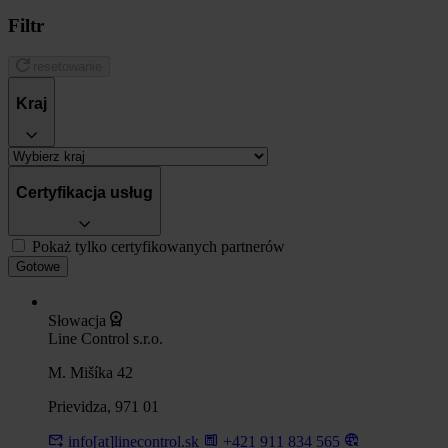
Filtr
resetowanie
Kraj
Certyfikacja usług
Pokaż tylko certyfikowanych partnerów
Gotowe
Słowacja
Line Control s.r.o.
M. Mišíka 42
Prievidza, 971 01
info[at]linecontrol.sk
+421 911 834 565