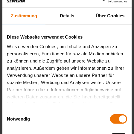
24.04.2026
Zustimmung
Details
Über Cookies
Wie erkennt Ihr Leckagen in Wasserrohrnetzen
frühzeitig?
Diese Webseite verwendet Cookies
Durch die kontinuierliche und präzise Überwachung. Wie das
in der Praxis funktioniert, zeigt Euch Christian Schepers. Live
Wir verwenden Cookies, um Inhalte und Anzeigen zu
in der Speaker’s Corner am GWP-Gemeinschaftsstand auf
personalisieren, Funktionen für soziale Medien anbieten
der…
zu können und die Zugriffe auf unsere Website zu
Mehr lesen
analysieren. Außerdem geben wir Informationen zu Ihrer
Verwendung unserer Website an unsere Partner für
23.04.2026
soziale Medien, Werbung und Analysen weiter. Unsere
Bis zu 12 Jahre ohne Batteriewechsel!
Partner führen diese Informationen möglicherweise mit
weiteren Daten zusammen, die Sie ihnen bereitgestellt
Für eine dauerhaft effiziente Überwachung Ihres
haben oder die sie im Rahmen Ihrer Nutzung der Dienste
Trinkwassernetzes.
gesammelt haben.
Einwilligungsauswahl
Mehr lesen
Notwendig
17.04.2026