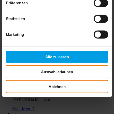
Präferenzen
Gemeinsam zum Erfolg
Plast-Line A/S zum Gerätetraining in Gütersloh
Statistiken
Mehr lesen
02.04.2026
Marketing
Vortrag zum Thema Methanemissionen einfach
quantifizieren
Alle zulassen
DVGW Technikforum Methanemissionen vom 18. - 19. Mai
2026 in Bonn
Mehr lesen
Auswahl erlauben
18.03.2026
Ablehnen
Save the Date:
IFAT 2026 in München
Mehr lesen