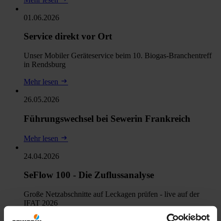
01.06.2026
Service direkt vor Ort
Unser Mobiler Geräteservice beim 10. Biogas-Branchentreff
in Rendsburg
Mehr lesen
26.05.2026
Führungswechsel bei Sewerin Frankreich
Mehr lesen
24.04.2026
SeFlow 100 - Die Zuflussanalyse
Große Netzabschnitte auf Leckagen prüfen - live auf der
IFAT 2026
Mehr lesen