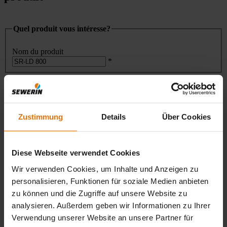
Quel produit vous intéresse?
Nom du produit
*
Vos contacts
Entreprise
Zustimmung
Details
Über Cookies
*
Adresse
*
Code Postal
Diese Webseite verwendet Cookies
*
Wir verwenden Cookies, um Inhalte und Anzeigen zu
Ville
*
personalisieren, Funktionen für soziale Medien anbieten
Pays
zu können und die Zugriffe auf unsere Website zu
analysieren. Außerdem geben wir Informationen zu Ihrer
*
Verwendung unserer Website an unsere Partner für
Nom