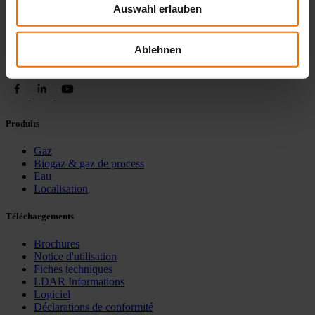
Auswahl erlauben
Sewerin S.à.r.l.
17, rue Ampère
Ablehnen
67720 HOERDT CEDEX
+33 3 88681515
Produits
Gaz
Biogaz & gaz de process
Eau
Localisation
Téléchargements
Brochures
Notice d'utilisation
Fiches techniques
LDAR Informations
Logiciel
Déclarations de conformité