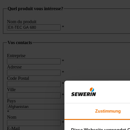
Quel produit vous intéresse?
Nom du produit
*
Vos contacts
Entreprise
*
Adresse
*
Code Postal
*
Ville
*
Pays
Zustimmung
*
Nom
*
E-Mail
Diese Webseite verwendet 