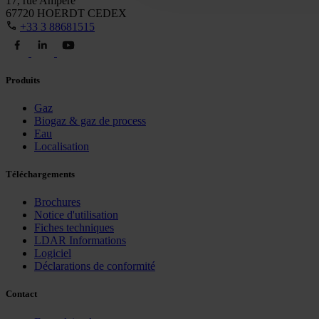
17, rue Ampère
67720 HOERDT CEDEX
+33 3 88681515
Produits
Gaz
Biogaz & gaz de process
Eau
Localisation
Téléchargements
Brochures
Notice d'utilisation
Fiches techniques
LDAR Informations
Logiciel
Déclarations de conformité
Contact