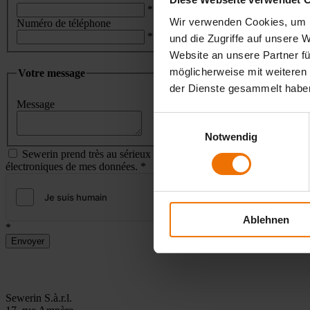
*
Wir verwenden Cookies, um I
Numéro de téléphone
*
und die Zugriffe auf unsere 
Website an unsere Partner fü
möglicherweise mit weiteren
Votre message
der Dienste gesammelt habe
Message
Einwilligungsauswahl
Notwendig
Sewerin prend très au sérieux la protection de vos données à caractè
électroniques de mes données.
*
Friendly Captcha
Ablehnen
*
Envoyer
Sewerin S.à.r.l.