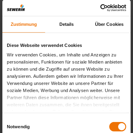
Nombre del producto
*
Zustimmung
Details
Über Cookies
Sus datos de contacto
Diese Webseite verwendet Cookies
Empresa
*
Wir verwenden Cookies, um Inhalte und Anzeigen zu
Nombre
personalisieren, Funktionen für soziale Medien anbieten
*
zu können und die Zugriffe auf unsere Website zu
E-Mail
analysieren. Außerdem geben wir Informationen zu Ihrer
*
Teléfono
Verwendung unserer Website an unsere Partner für
*
soziale Medien, Werbung und Analysen weiter. Unsere
Código postal
Partner führen diese Informationen möglicherweise mit
*
weiteren Daten zusammen, die Sie ihnen bereitgestellt
País
haben oder die sie im Rahmen Ihrer Nutzung der Dienste
*
gesammelt haben.
Einwilligungsauswahl
Notwendig
Tu mensaje