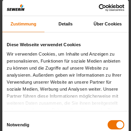
Nombre del producto
*
Zustimmung
Details
Über Cookies
Sus datos de contacto
Diese Webseite verwendet Cookies
Empresa
*
Wir verwenden Cookies, um Inhalte und Anzeigen zu
Nombre
personalisieren, Funktionen für soziale Medien anbieten
*
zu können und die Zugriffe auf unsere Website zu
E-Mail
analysieren. Außerdem geben wir Informationen zu Ihrer
*
Teléfono
Verwendung unserer Website an unsere Partner für
*
soziale Medien, Werbung und Analysen weiter. Unsere
Código postal
Partner führen diese Informationen möglicherweise mit
*
weiteren Daten zusammen, die Sie ihnen bereitgestellt
País
haben oder die sie im Rahmen Ihrer Nutzung der Dienste
*
gesammelt haben.
Einwilligungsauswahl
Notwendig
Tu mensaje