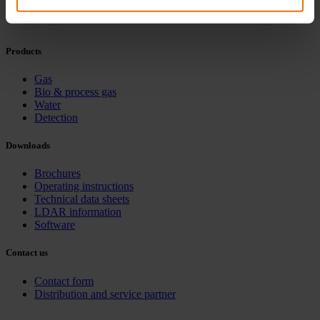
Products
Gas
Bio & process gas
Water
Detection
Downloads
Brochures
Operating instructions
Technical data sheets
LDAR information
Software
Contact us
Contact form
Distribution and service partner