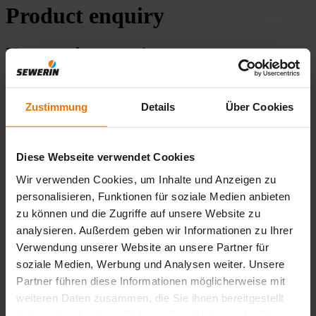
Product enquiry
Your product enquiry
Which product are you interested in?
Zustimmung
Details
Über Cookies
Product name
*
Diese Webseite verwendet Cookies
Wir verwenden Cookies, um Inhalte und Anzeigen zu
Your contact details
personalisieren, Funktionen für soziale Medien anbieten
Company
zu können und die Zugriffe auf unsere Website zu
*
analysieren. Außerdem geben wir Informationen zu Ihrer
Name
Verwendung unserer Website an unsere Partner für
*
soziale Medien, Werbung und Analysen weiter. Unsere
E-Mail adress
Partner führen diese Informationen möglicherweise mit
*
Phone
weiteren Daten zusammen, die Sie ihnen bereitgestellt
*
haben oder die sie im Rahmen Ihrer Nutzung der Dienste