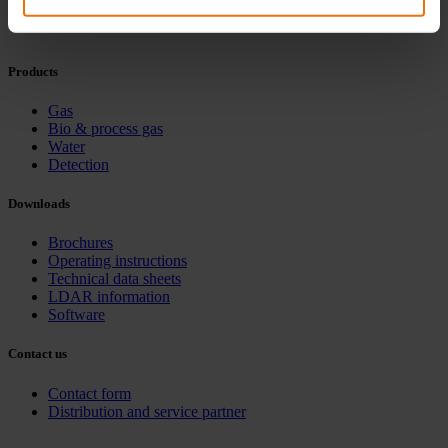
Products
Gas
Bio & process gas
Water
Detection
Downloads
Brochures
Operating instructions
Technical data sheets
LDAR information
Software
Contact us
Contact form
Distribution and service partner