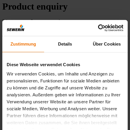
Product enquiry
Your product enquiry
Which product are you interested in?
Zustimmung
Details
Über Cookies
Product name
*
Diese Webseite verwendet Cookies
Wir verwenden Cookies, um Inhalte und Anzeigen zu
Your contact details
personalisieren, Funktionen für soziale Medien anbieten
Company
zu können und die Zugriffe auf unsere Website zu
*
analysieren. Außerdem geben wir Informationen zu Ihrer
Name
Verwendung unserer Website an unsere Partner für
*
soziale Medien, Werbung und Analysen weiter. Unsere
E-Mail adress
Partner führen diese Informationen möglicherweise mit
*
Phone
weiteren Daten zusammen, die Sie ihnen bereitgestellt
*
haben oder die sie im Rahmen Ihrer Nutzung der Dienste