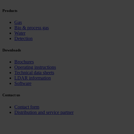
Products
Gas
Bio & process gas
Water
Detection
Downloads
Brochures
Operating instructions
Technical data sheets
LDAR information
Software
Contact us
Contact form
Distribution and service partner