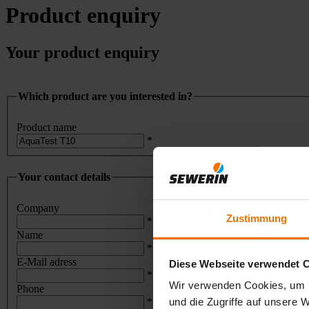
Product enquiry
Your product enquiry
Which product are you interested in?
Product name
*
Your contact details
Company
Zustimmung
*
Name
*
E-Mail adress
Diese Webseite verwendet 
*
Wir verwenden Cookies, um I
Phone
*
und die Zugriffe auf unsere 