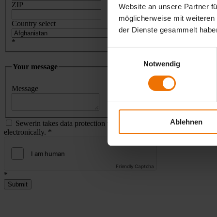
ZIP
Website an unsere Partner fü
möglicherweise mit weiteren
Country select
der Dienste gesammelt habe
*
Einwilligungsauswahl
Notwendig
Your message
Message
Ablehnen
Sewerin takes data protection very seriously and treats your person
electronically.
*
Friendly Captcha
*
Submit