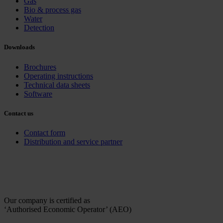
Gas
Bio & process gas
Water
Detection
Downloads
Brochures
Operating instructions
Technical data sheets
Software
Contact us
Contact form
Distribution and service partner
Our company is certified as
‘Authorised Economic Operator’ (AEO)