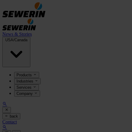
News & Stories
USA/Canada
Products
Industries
Services
Company
back
Contact