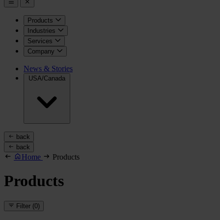
Products
Industries
Services
Company
News & Stories
USA/Canada
back
back
Home
Products
Products
Filter
(0)