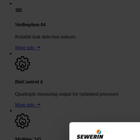
Stethophon 04
Reliable leak detection indoors
More info
BioControl 4
Quadruple measuring output for optimised processes
More info
Multitec 545