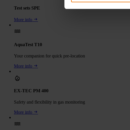
Test sets SPE
More info
AquaTest T10
Your companion for quick pre-location
More info
EX-TEC PM 400
Safety and flexibility in gas monitoring
More info