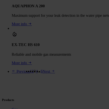
AQUAPHON A 200
Maximum support for your leak detection in the water pipe ne
More info
EX-TEC HS 610
Reliable and mobile gas measurements
More info
1
2
3
4
...
6
Previous
Next
Products