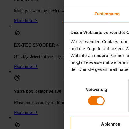
Multi-gas warning device with extended H2S measuring range
Zustimmung
More info
Diese Webseite verwendet 
Wir verwenden Cookies, um I
EX-TEC SNOOPER 4
und die Zugriffe auf unsere 
Website an unsere Partner fü
Quickly detect different types of gas
möglicherweise mit weiteren
More info
der Dienste gesammelt habe
Einwilligungsauswahl
Notwendig
Valve box locator M 130
Maximum accuracy in difficult object location
More info
Ablehnen