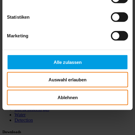
Statistiken
EX-TEC PM 580
Detect, warn, and measure with just one device
Marketing
More info
1
2
Previous
Next
Alle zulassen
Auswahl erlauben
Products
Ablehnen
Gas
Bio & process gas
Water
Detection
Downloads