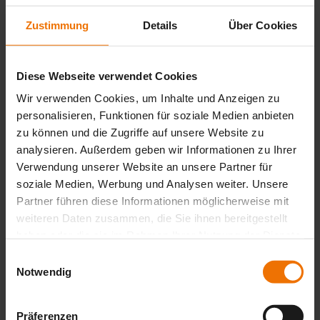
Filter
Zustimmung
Details
Über Cookies
reset
Applications
Diese Webseite verwendet Cookies
Wir verwenden Cookies, um Inhalte und Anzeigen zu
Features
personalisieren, Funktionen für soziale Medien anbieten
zu können und die Zugriffe auf unsere Website zu
analysieren. Außerdem geben wir Informationen zu Ihrer
Gases
Verwendung unserer Website an unsere Partner für
soziale Medien, Werbung und Analysen weiter. Unsere
Partner führen diese Informationen möglicherweise mit
Properties
weiteren Daten zusammen, die Sie ihnen bereitgestellt
haben oder die sie im Rahmen Ihrer Nutzung der Dienste
gesammelt haben.
Einwilligungsauswahl
Subcategories
Notwendig
Ready
Präferenzen