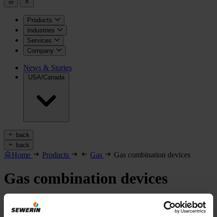
Products
Industries
Services
Company
News & Stories
USA/Canada
back
back
Home
Products
Gas
Gas combination devices
Gas combination devices
Filter
(0)