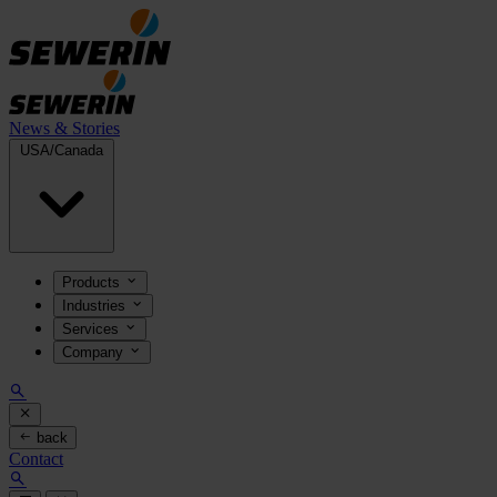
News & Stories
USA/Canada
Products
Industries
Services
Company
back
Contact