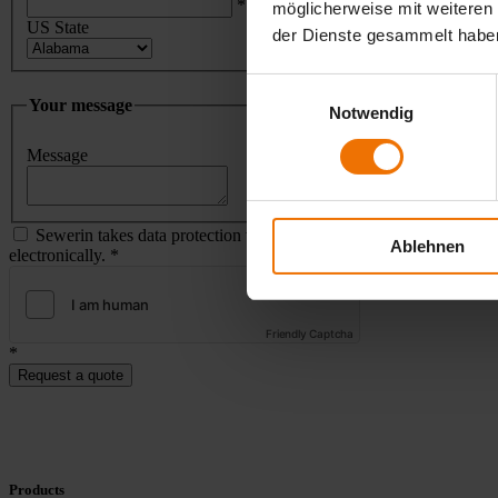
*
möglicherweise mit weiteren
US State
der Dienste gesammelt habe
Einwilligungsauswahl
Your message
Notwendig
Message
Sewerin takes data protection very seriously and treats your person
Ablehnen
electronically.
*
Friendly Captcha
*
Request a quote
Products