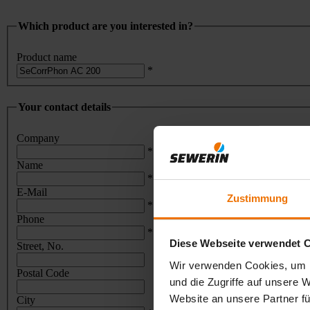
Which product are you interested in?
Product name
*
Your contact details
Company
*
Name
*
E-Mail
Zustimmung
*
Phone
*
Diese Webseite verwendet 
Street, No.
Wir verwenden Cookies, um I
Postal Code
und die Zugriffe auf unsere 
Website an unsere Partner fü
City