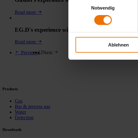
Einwilligungsauswahl
Notwendig
Read more
EG.D's experience with the LaserGasPatroller 8
Read more
Ablehnen
1
2
Previous
Next
Products
Gas
Bio & process gas
Water
Detection
Downloads