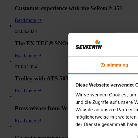
Customer experience with the SePem® 351
Read more
08.08.2024
The EX-TEC® SNOOPER 4
Read more
Zustimmung
01.08.2024
Trolley with ATS 503/501 for Heidelberg
Diese Webseite verwendet 
Read more
Wir verwenden Cookies, um I
und die Zugriffe auf unsere 
Press release from Veolia
Website an unsere Partner fü
möglicherweise mit weiteren
Read more
der Dienste gesammelt habe
Gasnet's experience with the LaserGasPatroller