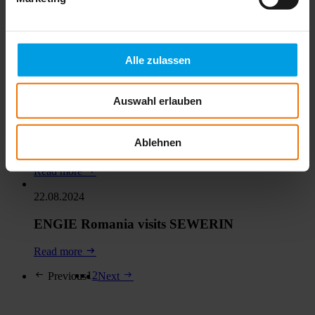
17.10.2024
New to the SEWERIN team: Armin Seibold
Alle zulassen
Read more
08.10.2024
Auswahl erlauben
Finding leaks for installers and service
technicians
Ablehnen
Read more
22.08.2024
ENGIE Romania visits SEWERIN
Read more
1
2
Previous
Next