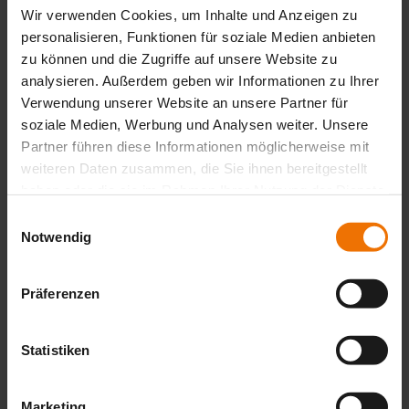
More than 2,000 square meters for safety and
Wir verwenden Cookies, um Inhalte und Anzeigen zu
environmental protection
personalisieren, Funktionen für soziale Medien anbieten
zu können und die Zugriffe auf unsere Website zu
Read more
analysieren. Außerdem geben wir Informationen zu Ihrer
12.02.2025
Verwendung unserer Website an unsere Partner für
soziale Medien, Werbung und Analysen weiter. Unsere
Hydrophones in water leak detection
Partner führen diese Informationen möglicherweise mit
weiteren Daten zusammen, die Sie ihnen bereitgestellt
Read more
haben oder die sie im Rahmen Ihrer Nutzung der Dienste
13.12.2024
gesammelt haben.
Einwilligungsauswahl
Notwendig
SEWERIN in the Gulf region with Bin Moosa
and Daly Ltd. L.L.C.
Präferenzen
Read more
14.11.2024
Statistiken
New H2 sensors in the Multitec 545/540
Read more
Marketing