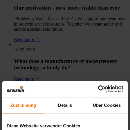
Our motivation - now more visible than ever
‘Protecting Water, Gas and Life’ – We support our customers
in protecting vital resources. Together, we create safety and
enable a sustainable future.
Read more
10.07.2025
What does a manufacturer of measurement
technology actually do?
Read more
13.05.2025
Meet us at WGC 2025 in Beijing!
Zustimmung
Details
Über Cookies
Read more
06.05.2025
Diese Webseite verwendet Cookies